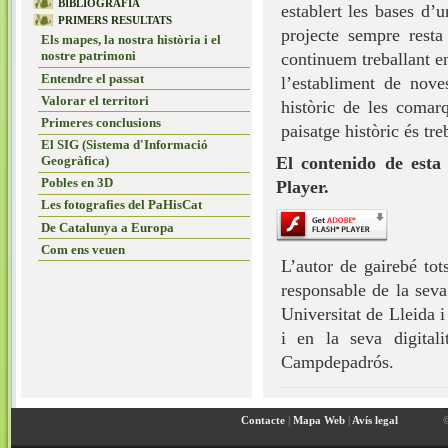
BIBLIOGRAFIA
establert les bases d’
PRIMERS RESULTATS
projecte sempre resta
Els mapes, la nostra història i el
nostre patrimoni
continuem treballant en
Entendre el passat
l’establiment de nov
Valorar el territori
històric de les comar
Primeres conclusions
paisatge històric és tr
El SIG (Sistema d'Informació
El contenido de esta
Geogràfica)
Pobles en 3D
Player.
Les fotografies del PaHisCat
De Catalunya a Europa
Com ens veuen
L’autor de gairebé tots
responsable de la seva
Universitat de Lleida i
i en la seva digitali
Campdepadrós.
Contacte
|
Mapa Web
|
Avís legal
© 2010 