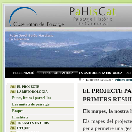
PRESENTACIÓ
EL PROJECTE PAHISCAT
LA CARTOGRAFIA HISTÒRICA
AL
> El projecte PaHisCat >
Primers resul
EL PROJECTE
EL PROJECTE P
LA METODOLOGIA
Punts, línies i parcel·les
PRIMERS RESU
Les unitats de paisatge
Els mapes, la nostra h
Etapes
Finalitats
Els mapes del projecte
TREBALLS EN CURS
per a permetre una gest
L'EQUIP